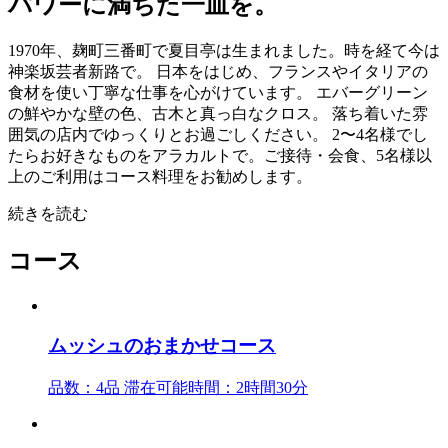
パワーに満ちた一皿を。
1970年、麹町三番町で夏目亭は生まれました。時を経て今は
神楽坂芸者新路で。 日本をはじめ、フランスやイタリアの
食材を使い丁寧な仕事を心がけています。 エバーグリーン
の鮮やかな壁の色、古木と真っ白なクロス。 落ち着いた雰
囲気の店内でゆっくりとお過ごしください。 2〜4名様でし
たらお好きなものをアラカルトで。ご接待・会食、5名様以
上のご利用はコース料理をお勧めします。
続きを読む
コース
ムッシュのおまかせコース
品数：4品 滞在可能時間：2時間30分